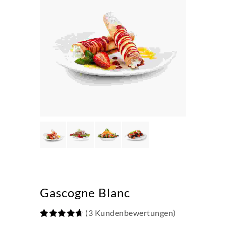
Gascogne Blanc
(
3
Kundenbewertungen)
Bewertet
3