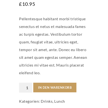
£
10.95
mit
4.67
von 5,
basierend
auf
Pellentesque habitant morbi tristique
Kundenbewertungen
senectus et netus et malesuada fames
ac turpis egestas. Vestibulum tortor
quam, feugiat vitae, ultricies eget,
tempor sit amet, ante. Donec eu libero
sit amet quam egestas semper. Aenean
ultricies mi vitae est. Mauris placerat
eleifend leo.
Gascogne
IN DEN WARENKORB
Blanc
Kategorien:
Drinks
,
Lunch
Menge