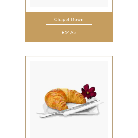
Chapel Down
£
14.95