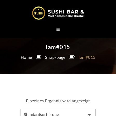
Iam#015
Home
Shop-page
Iam#015
Einzelnes Ergebnis wird angezeigt