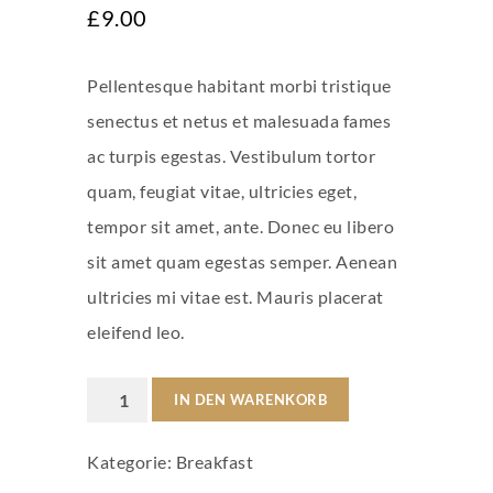
£
9.00
mit
4.00
von 5,
basierend
auf
Pellentesque habitant morbi tristique
Kundenbewertung
senectus et netus et malesuada fames
ac turpis egestas. Vestibulum tortor
quam, feugiat vitae, ultricies eget,
tempor sit amet, ante. Donec eu libero
sit amet quam egestas semper. Aenean
ultricies mi vitae est. Mauris placerat
eleifend leo.
Woo
IN DEN WARENKORB
Album
Kategorie:
Breakfast
#2