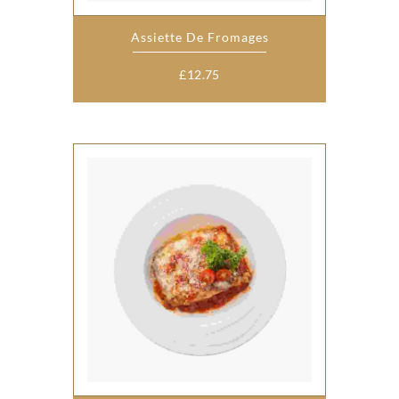
Assiette De Fromages
£
12.75