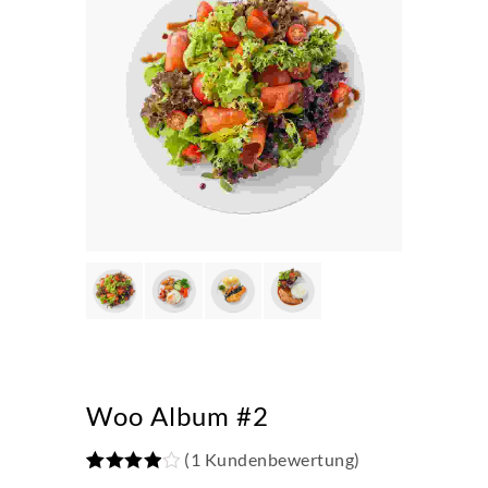
Woo Album #2
(
1
Kundenbewertung)
Bewertet
1