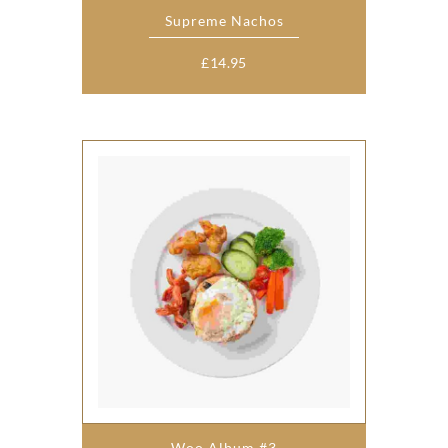
Supreme Nachos
£
14.95
Woo Album #3