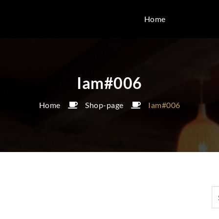
Home
Iam#006
Home
Shop-page
Iam#006